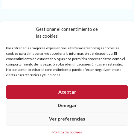
Gestionar el consentimiento de
las cookies
Para ofrecer las mejores experiencias, utilizamos tecnologías como las
cookies para almacenar y/o acceder a la información del dispositivo. El
consentimiento de estas tecnologías nos permitirá procesar datos como el
Nos mueve la seguridad.
comportamiento de navegación o las identificaciones únicas en este sitio.
No consentir o retirar el consentimiento, puede afectar negativamente a
ciertas características y funciones.
Edificio Smart Group, Carrer de la Ciència, 3-13, 08850 Gavà,
Aceptar
Barcelona.
info@fundacionsmartbaby.com
Denegar
Ver preferencias
Copyright © 2026 Fundación Smart Baby.
Política de cookies